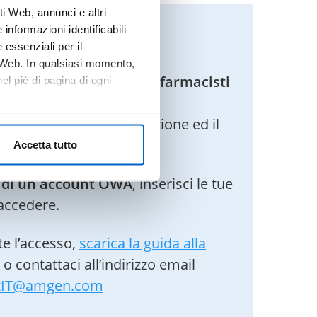
i Web, annunci e altri
n DOCTORAMGEN
informazioni identificabili
 essenziali per il
o Web. In qualsiasi momento,
riservato ai medici e ai farmacisti
l piè di pagina di ogni
 il servizio
OneKey Web
)
di IQVIA per la registrazione ed il
Accetta tutto
o di un account OWA
, inserisci le tue
accedere.
e l’accesso,
scarica la guida alla
o contattaci all’indirizzo email
tIT@amgen.com