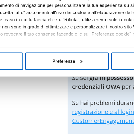
tamento di navigazione per personalizzare la tua esperienza su sit
ATA
Benvenuto i
cetta tutto" acconsenti all'uso dei cookie e all'elaborazione delle 
el caso in cui tu faccia clic su "Rifiuta", utilizzeremo solo i cookie
non sono in grado di ottimizzare e personalizzare il nostro sit
Il sito DoctorAmgen è
 o revocare il tuo consenso facendo clic su "Preferenze cookie" ne
ospedalieri
ed utilizza
Authentication (OWA
login.
Preferenze
Se sei
già in possess
credenziali OWA
per 
Se hai problemi durant
registrazione e al login
CustomerEngagemen