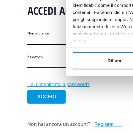
identificabili come il compor
ACCEDI ALL’AREA RISERV
contenuti. Facendo clic su "Ac
per gli scopi indicati sopra. N
funzionamento del sito Web e 
Nome utente
puoi visualizzare, modificare
pagina.
Password
Rifiuta
Hai dimenticato la password?
Non hai ancora un account?
Registrati