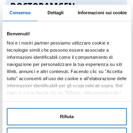
DOCTORAMGEN
Consenso
Dettagli
Informazioni sui cookie
Il sito DoctorAmgen è
riservato ai
Benvenuti!
medici e ai farmacisti ospedalieri
ed
Noi e i nostri partner possiamo utilizzare cookie e
utilizza il servizio
OneKey Web
tecnologie simili che possono essere associate a
Authentication (OWA)
di IQVIA per la
informazioni identificabili come il comportamento di
registrazione ed il login.
navigazione per personalizzare la tua esperienza su siti
Web, annunci e altri contenuti. Facendo clic su "Accetta
tutto" acconsenti all'uso dei cookie e all'elaborazione delle
Se sei
già in possesso di un account
informazioni identificabili per gli scopi indicati sopra. Nel
OWA
, inserisci le tue
credenziali OWA
caso in cui tu faccia clic su "Rifiuta", utilizzeremo solo i
per accedere.
cookie essenziali per il funzionamento del sito Web e non
sono in grado di ottimizzare e personalizzare il nostro sito
Se hai problemi durante l’accesso,
Web. In qualsiasi momento, puoi visualizzare, modificare
Rifiuta
o revocare il tuo consenso facendo clic su "Preferenze
scarica la guida alla registrazione e al
cookie" nel piè di pagina di ogni pagina.
login
o contattaci all’indirizzo email