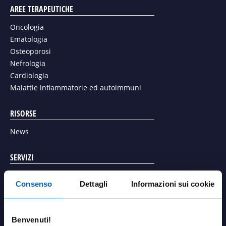
w
i
o
AREE TERAPEUTICHE
i
n
u
t
k
Oncologia
t
t
e
Ematologia
u
e
d
Osteoporosi
b
r
i
Nefrologia
e
n
Cardiologia
Malattie infiammatorie ed autoimmuni
RISORSE
News
SERVIZI
Richiesta articolo scientifico
Consenso
Dettagli
Informazioni sui cookie
Richiedi un contatto con un referente Amgen
Richiedi una valutazione di stabilità della temperatura dei
farmaci Amgen
Benvenuti!