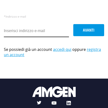
*Indirizzo e-mail
Se possiedi già un account
accedi qui
oppure
registra
un account
t
l
y