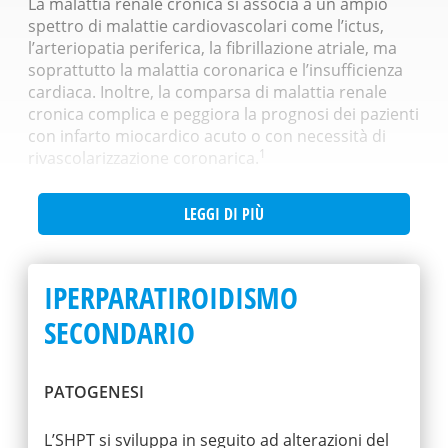
La malattia renale cronica si associa a un ampio
spettro di malattie cardiovascolari come l’ictus,
l’arteriopatia periferica, la fibrillazione atriale, ma
soprattutto la malattia coronarica e l’insufficienza
cardiaca. Inoltre, la comparsa di malattia renale
cronica complica e peggiora la prognosi dei pazienti
con infarto miocardico acuto o con necessità di
1
rivascolarizzazione coronarica.
LEGGI DI PIÙ
IPERPARATIROIDISMO
SECONDARIO
PATOGENESI
L’SHPT si sviluppa in seguito ad alterazioni del