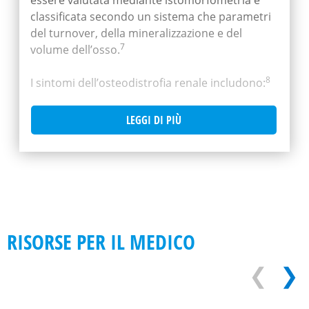
essere valutata mediante istomorfometria e
classificata secondo un sistema che parametri
del turnover, della mineralizzazione e del
7
volume dell’osso.
8
I sintomi dell’osteodistrofia renale includono:
dolore osseo e articolare
LEGGI DI PIÙ
RISORSE PER IL MEDICO
❮
❯