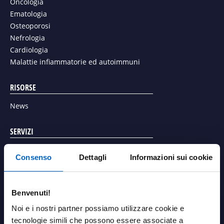
t
k
Oncologia
t
t
e
Ematologia
u
e
d
Osteoporosi
b
r
i
Nefrologia
e
n
Cardiologia
Malattie infiammatorie ed autoimmuni
RISORSE
News
SERVIZI
Richiesta articolo scientifico
Consenso
Dettagli
Informazioni sui cookie
Richiedi un contatto con un referente Amgen
Richiedi una valutazione di stabilità della temperatura dei
farmaci Amgen
Benvenuti!
AREA PERSONALE
Noi e i nostri partner possiamo utilizzare cookie e
tecnologie simili che possono essere associate a