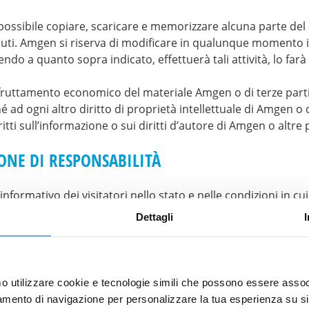
ossibile copiare, scaricare e memorizzare alcuna parte del 
nuti. Amgen si riserva di modificare in qualunque momento i s
ndo a quanto sopra indicato, effettuerà tali attività, lo farà
 sfruttamento economico del materiale Amgen o di terze parti
 ad ogni altro diritto di proprietà intellettuale di Amgen o di 
itti sull’informazione o sui diritti d’autore di Amgen o altre p
IONE DI RESPONSABILITÀ
nformativo dei visitatori nello stato e nelle condizioni in cui 
esti e altri contenuti del sito in ogni momento senza preav
Dettagli
to e non fornisce garanzie o dichiarazioni in merito all’esa
 completezza, adeguatezza, tempestività delle informazioni c
altra proprietà degli utenti in conseguenza dell’accesso, util
 del sito. Amgen si riserva il diritto di interrompere o sospen
mo utilizzare cookie e tecnologie simili che possono essere assoc
sabilità a proprio carico, sia che ciò avvenga in conseguenz
tamento di navigazione per personalizzare la tua esperienza su sit