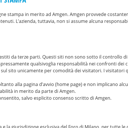
ssegne stampa in merito ad Amgen. Amgen provvede costantem
tenuti. L’azienda, tuttavia, non si assume alcuna responsabi
estiti da terze parti. Questi siti non sono sotto il controllo
pressamente qualsivoglia responsabilità nei confronti dei c
i sul sito unicamente per comodità dei visitatori. I visitator
oltanto alla pagina d’avvio (home page) e non implicano alcu
bilità in merito da parte di Amgen.
onsentito, salvo esplicito consenso scritto di Amgen.
 e la giurisdizione esclusiva del Foro di Milano, per tutte le c