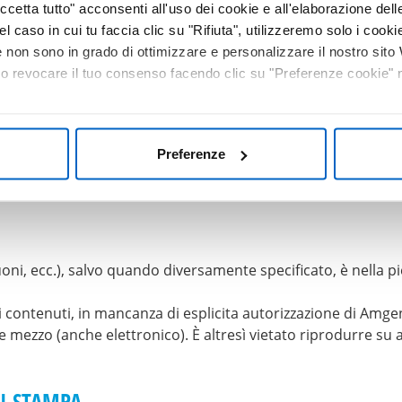
cetta tutto" acconsenti all'uso dei cookie e all'elaborazione delle 
vero in caso di uso improprio o illegale del sito e dei suoi c
el caso in cui tu faccia clic su "Rifiuta", utilizzeremo solo i cookie
ni, responsabilità, procedimenti giudiziari, e per qualsiasi 
non sono in grado di ottimizzare e personalizzare il nostro sit
 relativa a violazione dei diritti d’autore, marchi, brevetti, t
 o revocare il tuo consenso facendo clic su "Preferenze cookie" ne
Preferenze
età di Amgen. L’uso non autorizzato è una violazione di legg
suoni, ecc.), salvo quando diversamente specificato, è nella 
ali contenuti, in mancanza di esplicita autorizzazione di Amge
mezzo (anche elettronico). È altresì vietato riprodurre su a
I STAMPA