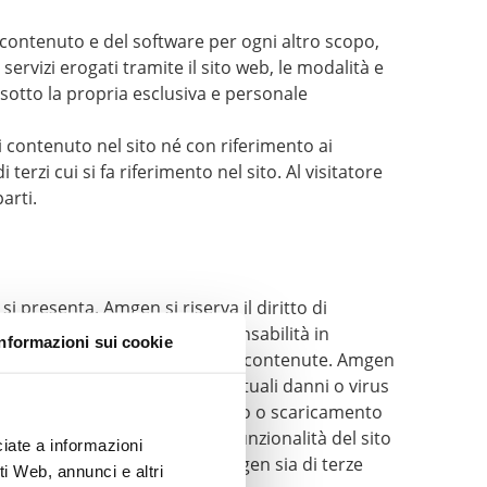
contenuto e del software per ogni altro scopo,
ervizi erogati tramite il sito web, le modalità e
 sotto la propria esclusiva e personale
 contenuto nel sito né con riferimento ai
terzi cui si fa riferimento nel sito. Al visitatore
arti.
si presenta. Amgen si riserva il diritto di
viso. Amgen non assume responsabilità in
Informazioni sui cookie
ttezza delle informazioni in esso contenute. Amgen
ontenute nel sito né per eventuali danni o virus
izzo o della navigazione nel sito o scaricamento
dere in qualsiasi momento le funzionalità del sito
iate a informazioni
a di azioni od omissioni di Amgen sia di terze
i Web, annunci e altri