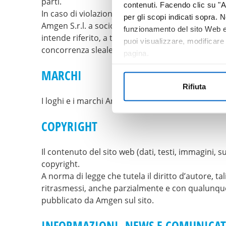
parti.
contenuti. Facendo clic su "Ac
In caso di violazione dei Termini e Condizioni, ov
per gli scopi indicati sopra. N
Amgen S.r.l. a socio unico da tutti i reclami, dan
funzionamento del sito Web e 
intende riferito, a titolo d’esempio, ad ogni azione
puoi visualizzare, modificare
concorrenza sleale e diffamazione.
pagina.
MARCHI
Rifiuta
I loghi e i marchi Amgen sono di esclusiva propri
COPYRIGHT
Il contenuto del sito web (dati, testi, immagini, 
copyright.
A norma di legge che tutela il diritto d’autore, t
ritrasmessi, anche parzialmente e con qualunque 
pubblicato da Amgen sul sito.
INFORMAZIONI, NEWS E COMUNICAT