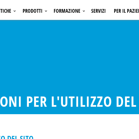
TICHE
PRODOTTI
FORMAZIONE
SERVIZI
PER IL PAZI
ONCOLOGIA
INIZIATIVE ECM
A
EMATOLOGIA
INIZIATIVE NON ECM
SI
OSTEOPOROSI
AMGEN LEARNING
A
NEFROLOGIA
CALENDARIO CONGRESSI
A
CARDIOLOGIA
NFIAMMATORIE E
MALATTIE INFIAMMATORIE E
NI
AUTOIMMUNI
ONI PER L'UTILIZZO DEL
ZO DEL SITO