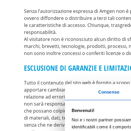
Senza l’autorizzazione espressa di Amgen non è p
ovvero diffondere o distribuire a terzi tali conte
le caratteristiche di accesso. Chiunque, trasgrede
responsabilità.
Al visitatore non è riconosciuto alcun diritto di
marchi, brevetti, tecnologie, prodotti, processi, né
non sono inoltre concessi o conferiti licenze o dir
ESCLUSIONE DI GARANZIE E LIMITAZ
Tutto il contenuto del sito web è fornito a scopo i
apportare cambiamenti, correzioni, migliorie a t
Consenso
relazione ad errori od omissioni contenuti nel si
non sarà responsabile per difetti di accuratezza,
che possano colpire l’attrezzatura informatica o 
Benvenuti!
di materiali, dati, testi, immagini, video o audio
Noi e i nostri partner possia
senza che ne derivi l’assunzione di alcuna respon
identificabili come il compor