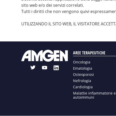
sito web e/o dei servizi correlati.
Tutti i diritti che non vengono quivi espressamen
UTILIZZANDO IL SITO WEB, IL VISITATORE ACCE
AREE TERAPEUTICHE
Oncologia
t
l
y
Ematologia
w
i
o
Osteoporosi
i
n
u
Nefrologia
t
k
t
Cardiologia
t
e
u
Malattie infiammatorie 
autoimmuni
e
d
b
r
i
e
n