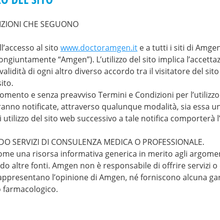
DIZIONI CHE SEGUONO
ll’accesso al sito
www.doctoramgen.it
e a tutti i siti di Amge
 congiuntamente “Amgen”). L’utilizzo del sito implica l’accett
invalidità di ogni altro diverso accordo tra il visitatore del 
ito.
momento e senza preavviso Termini e Condizioni per l’utilizzo
anno notificate, attraverso qualunque modalità, sia essa u
utilizzo del sito web successivo a tale notifica comporterà l
O SERVIZI DI CONSULENZA MEDICA O PROFESSIONALE.
me una risorsa informativa generica in merito agli argomenti 
 altre fonti. Amgen non è responsabile di offrire servizi o 
 rappresentano l’opinione di Amgen, né forniscono alcuna ga
o farmacologico.