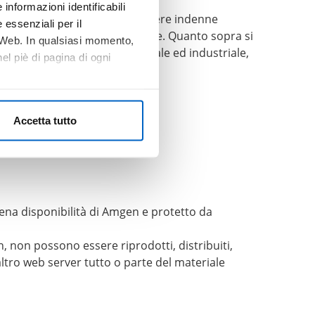
informazioni identificabili
ontenuti, il visitatore dovrà tenere indenne
 essenziali per il
altra conseguenza pregiudizievole. Quanto sopra si
o Web. In qualsiasi momento,
utela della proprietà intellettuale ed industriale,
l piè di pagina di ogni
Accetta tutto
e e sarà perseguito.
piena disponibilità di Amgen e protetto da
n, non possono essere riprodotti, distribuiti,
ltro web server tutto o parte del materiale