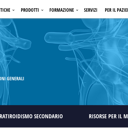
TICHE
PRODOTTI
FORMAZIONE
SERVIZI
PER IL PAZI
ONCOLOGIA
INIZIATIVE ECM
A
EMATOLOGIA
INIZIATIVE NON ECM
SI
OSTEOPOROSI
AMGEN LEARNING
A
NEFROLOGIA
CALENDARIO CONGRESSI
A
CARDIOLOGIA
NFIAMMATORIE E
MALATTIE INFIAMMATORIE E
NI
AUTOIMMUNI
NI GENERALI
RATIROIDISMO SECONDARIO
RISORSE PER IL 