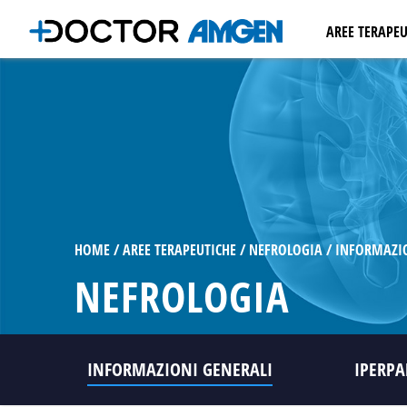
AREE TERAPEU
ONCOLOGIA
EMATOLOGI
OSTEOPORO
NEFROLOGI
CARDIOLOGI
MALATTIE I
AUTOIMMU
HOME
AREE TERAPEUTICHE
NEFROLOGIA
INFORMAZIO
NEFROLOGIA
INFORMAZIONI GENERALI
IPERPA