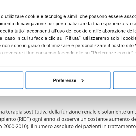
a prevalenza di MRC è pari all’8,1% negli uomini e al 7,8% nel
roaree geografiche mostra delle leggere differenze: al Nord
mo utilizzare cookie e tecnologie simili che possono essere assoc
,2% e 7,4%. Tali percentuali, che si riferiscono ai dati diffusi
tamento di navigazione per personalizzare la tua esperienza su sit
esenza nel nostro Paese di 2,5-3 milioni di persone con mala
cetta tutto" acconsenti all'uso dei cookie e all'elaborazione delle 
el caso in cui tu faccia clic su "Rifiuta", utilizzeremo solo i cookie
vi, valutati attraverso la VFG. La letteratura internazionale c
non sono in grado di ottimizzare e personalizzare il nostro sit
no rapida verso un deficit funzionale sempre maggiore: stadi
2
 o revocare il tuo consenso facendo clic su "Preferenze cookie" ne
e sottogruppi: 3a (VFG tra 59 e 45) e 3b (VFG tra 44 e 30).
ato in maniera intensiva, rappresentando un gruppo di pazien
2
nali.
l valore della VFG stimata, che della presenza di proteinuri
Preferenze
 stadi di cVFG; gli stadi G1-A1 e G2-A1 sono stadi di rischi
 a diversi gradi di rischio di mortalità e di evoluzione dell
una terapia sostitutiva della funzione renale e solamente un 
Trapianto (RIDT) ogni anno si osserva un costante aumento dei 
 2000-2010). Il numero assoluto dei pazienti in trattamento di