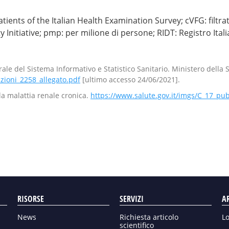
tients of the Italian Health Examination Survey; cVFG: filtr
itiative; pmp: per milione di persone; RIDT: Registro Italian
ale del Sistema Informativo e Statistico Sanitario. Ministero della 
zioni_2258_allegato.pdf
[ultimo accesso 24/06/2021].
la malattia renale cronica.
https://www.salute.gov.it/imgs/C_17_pub
RISORSE
SERVIZI
A
News
Richiesta articolo
L
scientifico