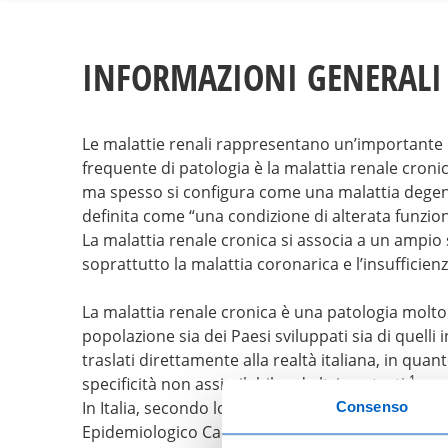
INFORMAZIONI GENERALI 
Le malattie renali rappresentano un’importante c
frequente di patologia è la malattia renale cronic
ma spesso si configura come una malattia degener
definita come “una condizione di alterata funzio
La malattia renale cronica si associa a un ampio sp
soprattutto la malattia coronarica e l’insufficien
La malattia renale cronica è una patologia molto
popolazione sia dei Paesi sviluppati sia di quelli
traslati direttamente alla realtà italiana, in qu
1
specificità non assimilabile ad altri contesti.
In Italia, secondo lo studio CARHES
(Cardiovascula
Consenso
Epidemiologico Cardiovascolare-Health Examination