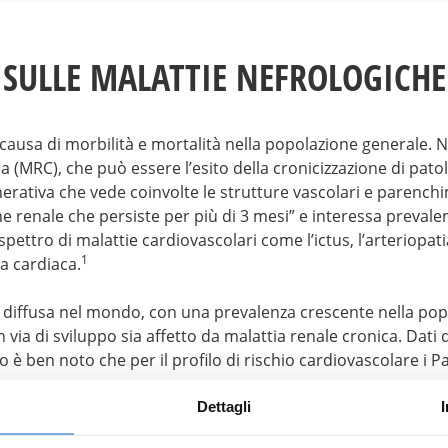
SULLE MALATTIE NEFROLOGICHE
ausa di morbilità e mortalità nella popolazione generale. Ne
a (MRC), che può essere l’esito della cronicizzazione di patol
ativa che vede coinvolte le strutture vascolari e parenchim
ne renale che persiste per più di 3 mesi” e interessa preval
ettro di malattie cardiovascolari come l’ictus, l’arteriopatia 
1
za cardiaca.
 diffusa nel mondo, con una prevalenza crescente nella popol
 in via di sviluppo sia affetto da malattia renale cronica. D
anto è ben noto che per il profilo di rischio cardiovascolare 
r risk in Renal patients of the Italian Health Examination Survey)
Dettagli
 Survey 2008-2012 sulla popolazione generale italiana tra i 3