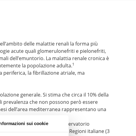
ll’ambito delle malattie renali la forma più
ogie acute quali glomerulonefriti e pielonefriti,
ali dell’emuntorio. La malattia renale cronica è
1
entemente la popolazione adulta.
periferica, la fibrillazione atriale, ma
azione generale. Si stima che circa il 10% della
ati di prevalenza che non possono però essere
i Paesi dell’area mediterranea rappresentano una
,
condotto nell’ambito dell’Osservatorio
Informazioni sui cookie
5 e i 79 anni, di 11 delle 20 Regioni italiane (3