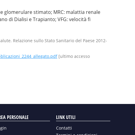
ate glomerulare stimato; MRC: malattia renale
o di Dialisi e Trapianto; VFG: velocità fi
Salute. Relazione sullo Stato Sanitario del Paese 2012-
blicazioni_2244_allegato.pdf
[ultimo accesso
REA PERSONALE
LINK UTILI
ogin
Contatti