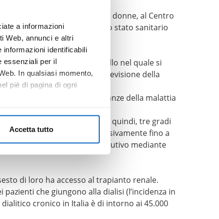
1
le donne.
 7,3% negli uomini e 7,8% nelle donne, al Centro
iate a informazioni
 dal Ministero della Salute sullo stato sanitario
1
i Web, annunci e altri
ttia renale cronica.
informazioni identificabili
 essenziali per il
i indica che lo stadio 3 è quello nel quale si
o Web. In qualsiasi momento,
 4 e 5 fino alla dialisi. Una revisione della
l piè di pagina di ogni
ti ad alto rischio di complicanze della malattia
a/albuminuria. Si distinguono, quindi, tre gradi
Accetta tutto
o basso, per peggiorare progressivamente fino a
a MRC verso il trattamento sostitutivo mediante
sesto di loro ha accesso al trapianto renale.
pazienti che giungono alla dialisi (l’incidenza in
alitico cronico in Italia è di intorno ai 45.000