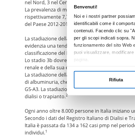
nel Nord, 3 nel Centro, 5 nel Sud e nelle Isole), l
Benvenuti!
La prevalenza di malattia renale cronica per mac
Noi e i nostri partner possia
rispettivamente 7,7% e 8,4%, al Sud e nelle Isole 9
identificabili come il compor
del Paese 2012-2013, suggerivano già allora la pr
contenuti. Facendo clic su "Ac
per gli scopi indicati sopra. N
La stadiazione della MRC prevede 5 stadi progressi
funzionamento del sito Web e 
evidenzia una tendenza alla progressione più o me
puoi visualizzare, modificare
classificazione del KDOQI divide lo stadio 3 in du
pagina.
Lo stadio 3b dovrebbe essere controllato e tratt
renale e della sua evoluzione verso gli stadi termi
La stadiazione della MRC deve tenere conto sia de
Rifiuta
di albuminuria, che si combinano con uno dei sei
G5-A3. La stadiazione così effettuata corrisponde
2
dialisi o trapianto.
Ogni anno oltre 8.000 persone in Italia iniziano 
Secondo i dati del Registro Italiano di Dialisi e 
Italia è passata da 134 a 162 casi pmp nel periodo
1
individui.