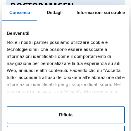
DOCTORAMGEN
Consenso
Dettagli
Informazioni sui cookie
Il sito DoctorAmgen è
riservato ai
Benvenuti!
medici e ai farmacisti ospedalieri
ed
Noi e i nostri partner possiamo utilizzare cookie e
utilizza il servizio
OneKey Web
tecnologie simili che possono essere associate a
Authentication (OWA)
di IQVIA per la
informazioni identificabili come il comportamento di
registrazione ed il login.
navigazione per personalizzare la tua esperienza su siti
Web, annunci e altri contenuti. Facendo clic su "Accetta
tutto" acconsenti all'uso dei cookie e all'elaborazione delle
Se sei
già in possesso di un account
informazioni identificabili per gli scopi indicati sopra. Nel
OWA
, inserisci le tue
credenziali OWA
caso in cui tu faccia clic su "Rifiuta", utilizzeremo solo i
per accedere.
cookie essenziali per il funzionamento del sito Web e non
sono in grado di ottimizzare e personalizzare il nostro sito
Se hai problemi durante l’accesso,
Web. In qualsiasi momento, puoi visualizzare, modificare
Rifiuta
o revocare il tuo consenso facendo clic su "Preferenze
scarica la guida alla registrazione e al
cookie" nel piè di pagina di ogni pagina.
login
o contattaci all’indirizzo email