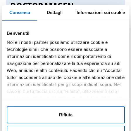
DOCTORAMGEN
Consenso
Dettagli
Informazioni sui cookie
Il sito DoctorAmgen è
riservato ai
Benvenuti!
medici e ai farmacisti ospedalieri
ed
Noi e i nostri partner possiamo utilizzare cookie e
utilizza il servizio
OneKey Web
tecnologie simili che possono essere associate a
Authentication (OWA)
di IQVIA per la
informazioni identificabili come il comportamento di
registrazione ed il login.
navigazione per personalizzare la tua esperienza su siti
Web, annunci e altri contenuti. Facendo clic su "Accetta
tutto" acconsenti all'uso dei cookie e all'elaborazione delle
Se sei
già in possesso di un account
informazioni identificabili per gli scopi indicati sopra. Nel
OWA
, inserisci le tue
credenziali OWA
caso in cui tu faccia clic su "Rifiuta", utilizzeremo solo i
per accedere.
cookie essenziali per il funzionamento del sito Web e non
sono in grado di ottimizzare e personalizzare il nostro sito
Se hai problemi durante l’accesso,
Web. In qualsiasi momento, puoi visualizzare, modificare
Rifiuta
o revocare il tuo consenso facendo clic su "Preferenze
scarica la guida alla registrazione e al
cookie" nel piè di pagina di ogni pagina.
login
o contattaci all’indirizzo email