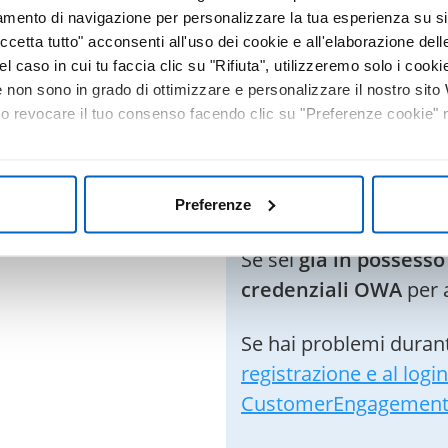
tamento di navigazione per personalizzare la tua esperienza su sit
ATA
Benvenuto i
cetta tutto" acconsenti all'uso dei cookie e all'elaborazione delle 
el caso in cui tu faccia clic su "Rifiuta", utilizzeremo solo i cookie
non sono in grado di ottimizzare e personalizzare il nostro sit
Il sito DoctorAmgen è
 o revocare il tuo consenso facendo clic su "Preferenze cookie" ne
ospedalieri
ed utilizza
Authentication (OWA
login.
Preferenze
Se sei
già in possess
credenziali OWA
per 
Se hai problemi durant
registrazione e al login
CustomerEngagemen