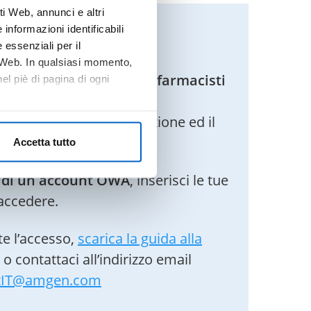
i Web, annunci e altri
n DOCTORAMGEN
informazioni identificabili
 essenziali per il
o Web. In qualsiasi momento,
riservato ai medici e ai farmacisti
l piè di pagina di ogni
 il servizio
OneKey Web
)
di IQVIA per la registrazione ed il
Accetta tutto
o di un account OWA
, inserisci le tue
accedere.
e l’accesso,
scarica la guida alla
o contattaci all’indirizzo email
tIT@amgen.com