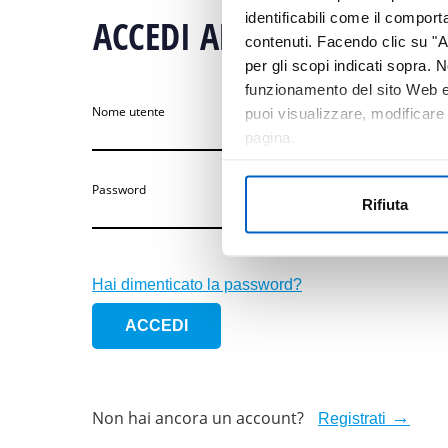
identificabili come il compor
ACCEDI ALL’AREA RISERV
contenuti. Facendo clic su "Ac
per gli scopi indicati sopra. N
funzionamento del sito Web e 
Nome utente
puoi visualizzare, modificare
pagina.
Password
Rifiuta
Hai dimenticato la password?
Non hai ancora un account?
Registrati