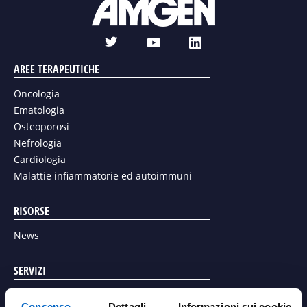
t
l
y
w
i
o
AREE TERAPEUTICHE
i
n
u
t
k
Oncologia
t
t
e
Ematologia
u
e
d
Osteoporosi
b
r
i
Nefrologia
e
n
Cardiologia
Malattie infiammatorie ed autoimmuni
RISORSE
News
SERVIZI
Richiesta articolo scientifico
Consenso
Dettagli
Informazioni sui cookie