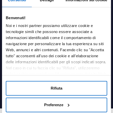
Richiedi un contatto con un referente Amgen
Richiedi una valutazione di stabilità della temperatura dei
farmaci Amgen
Benvenuti!
AREA PERSONALE
Noi e i nostri partner possiamo utilizzare cookie e
tecnologie simili che possono essere associate a
Login
informazioni identificabili come il comportamento di
navigazione per personalizzare la tua esperienza su siti
LINK UTILI
Web, annunci e altri contenuti. Facendo clic su "Accetta
Contatti
tutto" acconsenti all'uso dei cookie e all'elaborazione
Termini e condizioni
delle informazioni identificabili per gli scopi indicati sopra.
Privacy Policy
Nel caso in cui tu faccia clic su "Rifiuta", utilizzeremo
Cookies Policy
solo i cookie essenziali per il funzionamento del sito Web
Farmacovigilanza
e non sono in grado di ottimizzare e personalizzare il
Medical information
nostro sito Web. In qualsiasi momento, puoi visualizzare,
Rifiuta
Qualità
modificare o revocare il tuo consenso facendo clic su
Dichiarazione sui cookie
"Preferenze cookie" nel piè di pagina di ogni pagina.
Preferenze