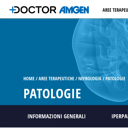
AREE TERAPEU
ONCOLOGIA
EMATOLOGI
OSTEOPORO
NEFROLOGI
CARDIOLOGI
MALATTIE I
AUTOIMMU
HOME
AREE TERAPEUTICHE
NEFROLOGIA
PATOLOGIE
PATOLOGIE
INFORMAZIONI GENERALI
IPERPA