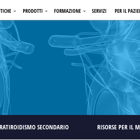
TICHE
PRODOTTI
FORMAZIONE
SERVIZI
PER IL PAZI
ONCOLOGIA
INIZIATIVE ECM
A
EMATOLOGIA
INIZIATIVE NON ECM
SI
OSTEOPOROSI
AMGEN LEARNING
A
NEFROLOGIA
CALENDARIO CONGRESSI
A
CARDIOLOGIA
NFIAMMATORIE E
MALATTIE INFIAMMATORIE E
NI
AUTOIMMUNI
RATIROIDISMO SECONDARIO
RISORSE PER IL 