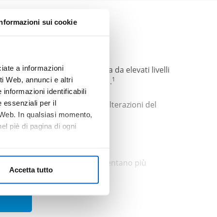
Informazioni sui cookie
iate a informazioni
 cronica (CKD) caratterizzata da elevati livelli
i Web, annunci e altri
1
e ipocalcemia e iperfosfatemia.
informazioni identificabili
 essenziali per il
Tale condizione si associa ad alterazioni del
o Web. In qualsiasi momento,
l piè di pagina di ogni
nelle prime fasi della CKD e diventano più
Accetta tutto