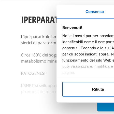
Consenso
IPERPARATIROIDISMO SE
Benvenuti!
Noi e i nostri partner possia
L’iperparatiroidismo secondario (SHPT) è una freq
identificabili come il compor
sierici di paratormone (PTH), iperplasia delle pa
contenuti. Facendo clic su "Ac
per gli scopi indicati sopra. N
Circa l’80% dei soggetti in CKD stadio 5 presenta 
funzionamento del sito Web e 
metabolismo minerale e osseo, nonché ad un aum
puoi visualizzare, modificare
pagina.
PATOGENESI
L’SHPT si sviluppa in seguito ad alterazioni del m
Rifiuta
pronunciate man mano che la funzione renale d