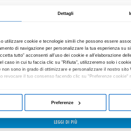
Dettagli
CONDARIO
mo utilizzare cookie e tecnologie simili che possono essere assoc
uente, grave e progressiva complicanza della malattia renale
tamento di navigazione per personalizzare la tua esperienza su sit
ratiroidi e disturbi nel metabolismo minerale, principalment
cetta tutto" acconsenti all'uso dei cookie e all'elaborazione delle 
el caso in cui tu faccia clic su "Rifiuta", utilizzeremo solo i cookie
aumentati valori di PTH al momento dell’ingresso in dialisi. 
non sono in grado di ottimizzare e personalizzare il nostro sit
2
ento della mortalità e morbilità cardiovascolare.
 o revocare il tuo consenso facendo clic su "Preferenze cookie" ne
etabolismo di calcio, fosforo e vitamina D che si verificano 
Preferenze
3
iminuisce.
LEGGI DI PIÙ