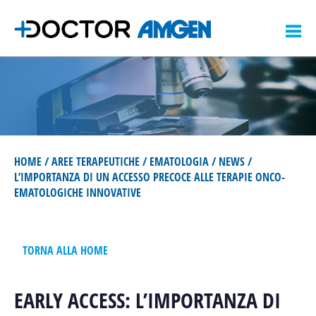
M
Z
e
o
n
AREE TERAPEUTICHE
e
u
PRODOTTI
ONCOLOGIA
k
e
EMATOLOGIA
FORMAZIONE
ONCOLOGIA
n
OSTEOPOROSI
EMATOLOGIA
SERVIZI
INIZIATIVE ECM
HOME
AREE TERAPEUTICHE
EMATOLOGIA
NEWS
NEFROLOGIA
OSTEOPOROSI
INIZIATIVE NON ECM
PER IL PAZIENTE
L’IMPORTANZA DI UN ACCESSO PRECOCE ALLE TERAPIE ONCO-
CARDIOLOGIA
NEFROLOGIA
AMGEN LEARNING
EMATOLOGICHE INNOVATIVE
AMGEN NETWORK
MALATTIE INFIAMMATORIE E
CARDIOLOGIA
CALENDARIO CONGRESSI
AUTOIMMUNI
ACCEDI
REGISTRATI
MALATTIE INFIAMMATORIE E
TORNA ALLA HOME
AUTOIMMUNI
EARLY ACCESS: L’IMPORTANZA DI