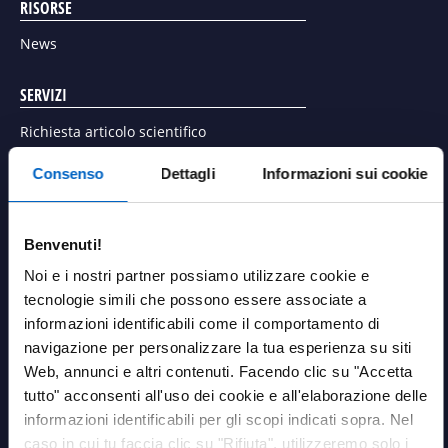
RISORSE
News
SERVIZI
Richiesta articolo scientifico
Richiedi un contatto con un referente Amgen
Consenso
Dettagli
Informazioni sui cookie
Richiedi una valutazione di stabilità della temperatura dei
farmaci Amgen
Benvenuti!
AREA PERSONALE
Noi e i nostri partner possiamo utilizzare cookie e
Login
tecnologie simili che possono essere associate a
informazioni identificabili come il comportamento di
LINK UTILI
navigazione per personalizzare la tua esperienza su siti
Contatti
Web, annunci e altri contenuti. Facendo clic su "Accetta
Termini e condizioni
tutto" acconsenti all'uso dei cookie e all'elaborazione delle
Privacy Policy
informazioni identificabili per gli scopi indicati sopra. Nel
Cookies Policy
caso in cui tu faccia clic su "Rifiuta", utilizzeremo solo i