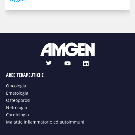
t
l
y
w
i
o
AREE TERAPEUTICHE
i
n
u
t
k
Oncologia
t
t
e
Ematologia
u
e
d
Osteoporosi
b
r
i
Nefrologia
e
n
Cardiologia
Malattie infiammatorie ed autoimmuni