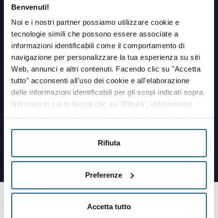
Benvenuti!
AREA PERSONALE
Noi e i nostri partner possiamo utilizzare cookie e
tecnologie simili che possono essere associate a
Login
informazioni identificabili come il comportamento di
navigazione per personalizzare la tua esperienza su siti
LINK UTILI
Web, annunci e altri contenuti. Facendo clic su "Accetta
Contatti
tutto" acconsenti all'uso dei cookie e all'elaborazione
Termini e condizioni
delle informazioni identificabili per gli scopi indicati sopra.
Privacy Policy
Nel caso in cui tu faccia clic su "Rifiuta", utilizzeremo
Cookies Policy
solo i cookie essenziali per il funzionamento del sito Web
Farmacovigilanza
e non sono in grado di ottimizzare e personalizzare il
Medical information
nostro sito Web. In qualsiasi momento, puoi visualizzare,
Rifiuta
Qualità
modificare o revocare il tuo consenso facendo clic su
Dichiarazione sui cookie
"Preferenze cookie" nel piè di pagina di ogni pagina.
Preferenze
© 2018, 2025 - Amgen Inc. Tutti i diritti sono riservati. Amgen S.r.l. a socio
unico, Via L. Battistotti Sassi 11 – 20133 Milano (Italia).
Accetta tutto
Partita IVA e Codice Fiscale 10051170156 – sottoposta alla Direzione ed al
coordinamento di Amgen Inc. ai sensi dell’art. 2497 Codice Civile