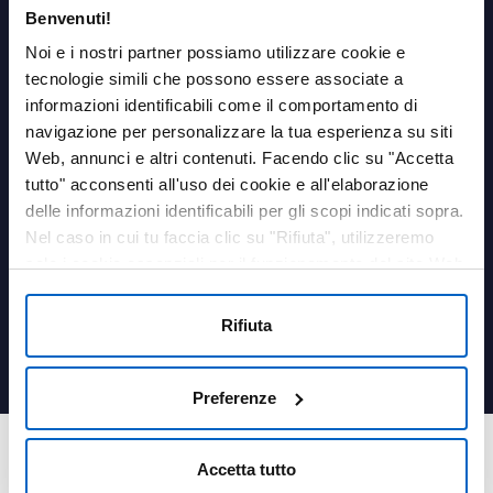
Benvenuti!
AREA PERSONALE
Noi e i nostri partner possiamo utilizzare cookie e
tecnologie simili che possono essere associate a
Login
informazioni identificabili come il comportamento di
navigazione per personalizzare la tua esperienza su siti
LINK UTILI
Web, annunci e altri contenuti. Facendo clic su "Accetta
Contatti
tutto" acconsenti all'uso dei cookie e all'elaborazione
Termini e condizioni
delle informazioni identificabili per gli scopi indicati sopra.
Privacy Policy
Nel caso in cui tu faccia clic su "Rifiuta", utilizzeremo
Cookies Policy
solo i cookie essenziali per il funzionamento del sito Web
Farmacovigilanza
e non sono in grado di ottimizzare e personalizzare il
Medical information
nostro sito Web. In qualsiasi momento, puoi visualizzare,
Rifiuta
Qualità
modificare o revocare il tuo consenso facendo clic su
Dichiarazione sui cookie
"Preferenze cookie" nel piè di pagina di ogni pagina.
Preferenze
© 2018, 2025 - Amgen Inc. Tutti i diritti sono riservati. Amgen S.r.l. a socio
unico, Via L. Battistotti Sassi 11 – 20133 Milano (Italia).
Accetta tutto
Partita IVA e Codice Fiscale 10051170156 – sottoposta alla Direzione ed al
coordinamento di Amgen Inc. ai sensi dell’art. 2497 Codice Civile