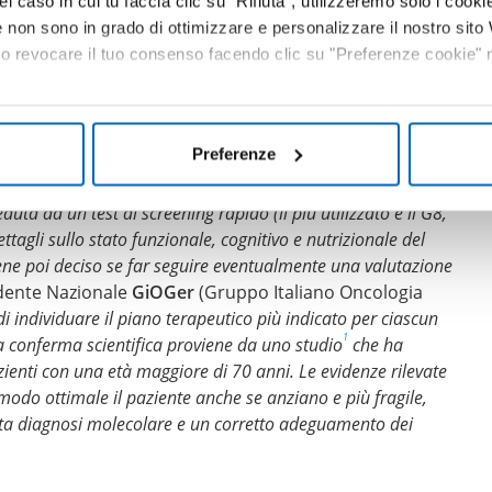
el caso in cui tu faccia clic su "Rifiuta", utilizzeremo solo i cookie
non sono in grado di ottimizzare e personalizzare il nostro sit
, affetta da più patologie contemporaneamente. Per
 o revocare il tuo consenso facendo clic su "Preferenze cookie" ne
no è necessaria una valutazione dell’età biologica che
terapeutiche più appropriate. In particolare, per
i pazienti con tumore al colon retto metastatico diventa
Preferenze
imensionale (VGM).
eduta da un test
di screening rapido (il più utilizzato è il G8,
ettagli sullo stato funzionale, cognitivo e nutrizionale del
iene poi deciso se far seguire eventualmente una valutazione
idente Nazionale
GiOGer
(Gruppo Italiano Oncologia
 individuare il piano terapeutico più indicato per ciascun
1
a conferma scientifica proviene da uno
studio
che ha
ienti con una età maggiore di 70 anni. Le evidenze rilevate
modo ottimale il paziente anche se anziano e più fragile,
rata diagnosi molecolare e un corretto adeguamento dei