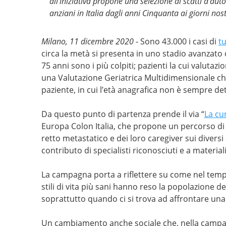
all’iniziativa propone una selezione di scatti d’aut
anziani in Italia dagli anni Cinquanta ai giorni nost
Milano,
11 di
cembre 2020
- Sono 43.000 i casi di
t
circa la metà si presenta in uno stadio avanzato 
75 anni sono i più colpiti; pazienti la cui valuta
una Valutazione Geriatrica Multidimensionale che
paziente, in cui l’età anagrafica non è sempre d
Da questo punto di partenza prende il via “
La cu
Europa Colon Italia, che propone un percorso di 
retto metastatico e dei loro caregiver sui diversi 
contributo di specialisti riconosciuti e a materia
La campagna porta a riflettere su come nel tempo 
stili di vita più sani hanno reso la popolazione de
soprattutto quando ci si trova ad affrontare una
Un cambiamento anche sociale che, nella campa