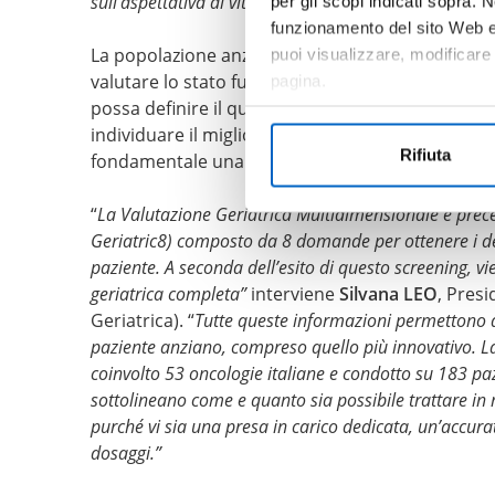
sull’aspettativa di vita
”.
per gli scopi indicati sopra. N
funzionamento del sito Web e 
La popolazione anziana è eterogenea, complessa
puoi visualizzare, modificare
valutare lo stato funzionale di un paziente anzia
pagina.
possa definire il quadro clinico e le indicazioni 
individuare il migliore approccio terapeutico ne
Rifiuta
fondamentale una Valutazione Geriatrica Multid
“
La
Valutazione Geriatrica Multidimensionale
è prec
Geriatric8) composto da 8 domande per
ottenere i
d
paziente. A seconda dell’esito di questo screening, v
geriatrica completa”
interviene
Silvana LEO
, Pres
Geriatrica). “
Tutte queste informazioni permettono di
paziente anziano, compreso quello più innovativo.
L
coinvolto 53 oncologie italiane e condotto su 183 paz
sottolineano come e quanto sia possibile trattare in 
purché vi sia una presa in carico dedicata, un’accu
dosaggi.”