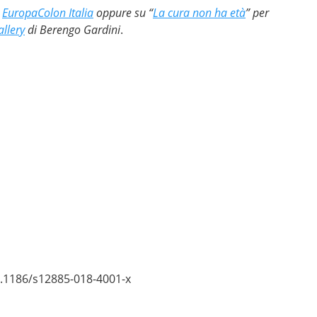
i
EuropaColon Italia
oppure su “
La cura non ha età
” per
allery
di Berengo Gardini
.
10.1186/s12885-018-4001-x