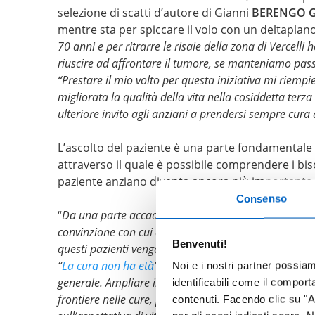
selezione di scatti d’autore di Gianni
BERENGO 
mentre sta per spiccare il volo con un deltapla
70 anni e per ritrarre le risaie della zona di Vercelli
riuscire ad affrontare il tumore, se manteniamo pass
“Prestare il mio volto per questa iniziativa mi riempi
migliorata la qualità della vita nella cosiddetta terz
ulteriore invito agli anziani a prendersi sempre cura di
L’ascolto del paziente è una parte fondamentale
attraverso il quale è possibile comprendere i bis
paziente anziano diventa ancora più importante.
Consenso
“
Da una parte accade spesso che l’anziano ha un gran
convinzione con cui dovrebbe”
, afferma
ROBERTO 
Benvenuti!
questi pazienti
vengono facilmente identificati come 
“
La cura non ha età
” vuole dare spazio all’opportunit
Noi e i nostri partner possia
generale. Ampliare il quadro di valutazione del pazi
identificabili come il compor
frontiere nelle cure, permettendo di considerare l’impi
contenuti. Facendo clic su "Ac