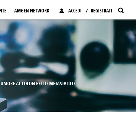
M
ENTE
AMGEN NETWORK
ACCEDI
REGISTRATI
Z
e
o
n
e
u
k
e
n
 TUMORE AL COLON RETTO METASTATICO