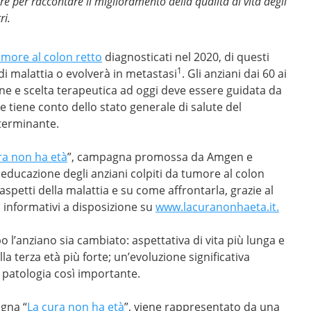
ore per raccontare il miglioramento della qualità di vita degli
ri.
umore al colon retto
diagnosticati nel 2020, di questi
1
di malattia o evolverà in metastasi
. Gli anziani dai 60 ai
zione e scelta terapeutica ad oggi deve essere guidata da
 tiene conto dello stato generale di salute del
eterminante.
ra non ha età
”, campagna promossa da Amgen e
educazione degli anziani colpiti da tumore al colon
aspetti della malattia e su come affrontarla, grazie al
li informativi a disposizione su
www.lacuranonhaeta.it.
l’anziano sia cambiato: aspettativa di vita più lunga e
lla terza età più forte; un’evoluzione significativa
 patologia così importante.
gna “
La cura non ha età
”, viene rappresentato da una