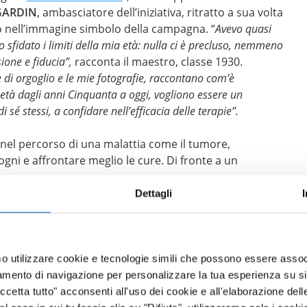
GARDIN
, ambasciatore dell’iniziativa, ritratto a sua volta
no nell’immagine simbolo della campagna. “
Avevo quasi
 ho sfidato i limiti della mia età: nulla ci è precluso, nemmeno
ione e fiducia”,
racconta il maestro, classe 1930.
e di orgoglio e le mie fotografie, raccontano com’è
a età dagli anni Cinquanta a oggi, vogliono essere un
 sé stessi, a confidare nell’efficacia delle terapie”.
 nel percorso di una malattia come il tumore,
ogni e affrontare meglio le cure. Di fronte a un
Dettagli
de desiderio di essere curato, ma non lo esplicita con la
PERSIANI
, Presidente di Europa Colon Italia, “
dall’altra
fragili solo perché over 70.
La campagna
à di valutare il paziente in base al suo stato di salute
mo utilizzare cookie e tecnologie simili che possono essere assoc
ente con tumore al colon retto metastatico apre a nuove
tamento di navigazione per personalizzare la tua esperienza su sit
ego di terapie più efficaci, con risvolti importanti
cetta tutto" acconsenti all'uso dei cookie e all'elaborazione delle 