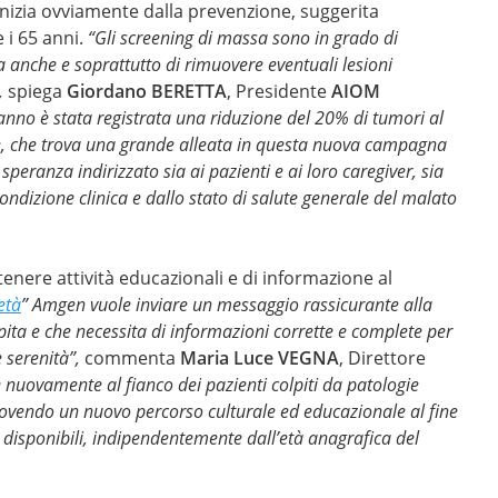
inizia ovviamente dalla prevenzione, suggerita
e i 65 anni.
“Gli screening di massa sono in grado di
 anche e soprattutto di rimuovere eventuali lesioni
,
spiega
Giordano BERETTA
, Presidente
AIOM
anno è stata registrata una riduzione del 20% di tumori al
ione, che trova una grande alleata in questa nuova campagna
peranza indirizzato sia ai pazienti e ai loro caregiver, sia
ondizione clinica e dallo stato di salute generale del malato
enere attività educazionali e di informazione al
età
” Amgen
vuole
inviare un messaggio rassicurante alla
ta e che necessita di informazioni corrette e complete per
e serenità”,
commenta
Maria Luce VEGNA
, Direttore
 nuovamente al fianco dei pazienti colpiti da patologie
ovendo un nuovo percorso culturale ed educazionale al fine
e disponibili, indipendentemente dall’età anagrafica del