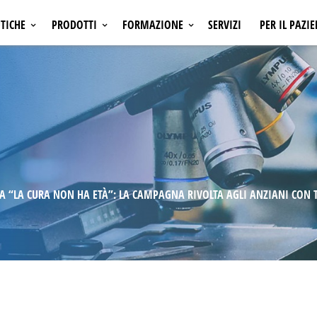
TICHE
PRODOTTI
FORMAZIONE
SERVIZI
PER IL PAZI
ONCOLOGIA
INIZIATIVE ECM
A
EMATOLOGIA
INIZIATIVE NON ECM
SI
OSTEOPOROSI
AMGEN LEARNING
A
NEFROLOGIA
CALENDARIO CONGRESSI
A
CARDIOLOGIA
NFIAMMATORIE E
MALATTIE INFIAMMATORIE E
NI
AUTOIMMUNI
A “LA CURA NON HA ETÀ”: LA CAMPAGNA RIVOLTA AGLI ANZIANI CON