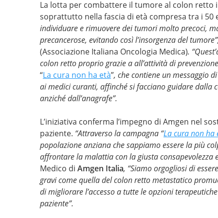
La lotta per combattere il tumore al colon retto 
soprattutto nella fascia di età compresa tra i 50 
individuare e rimuovere dei tumori molto precoci, ma
precancerose, evitando così l’insorgenza del tumore
”
(Associazione Italiana Oncologia Medica)
. “
Quest’
colon retto proprio grazie a all’attività di prevenz
“
La cura non ha età
”
, che contiene un messaggio di s
ai medici curanti, affinché
si facciano guidare dalla c
anziché dall’anagrafe”.
L’iniziativa conferma l’impegno di Amgen nel sost
paziente.
“Attraverso la campagna
“
La cura non ha 
popolazione anziana che sappiamo essere la più colpi
affrontare la malattia con la giusta consapevolezza 
Medico di
Amgen Italia
,
“Siamo orgogliosi di essere
gravi come quella del colon retto metastatico promu
di migliorare l’accesso a tutte le opzioni terapeutich
paziente”.