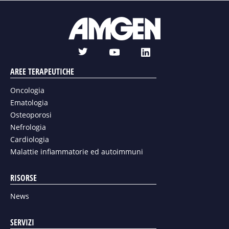
t
l
y
w
i
o
AREE TERAPEUTICHE
i
n
u
t
k
Oncologia
t
t
e
Ematologia
u
e
d
Osteoporosi
b
r
i
Nefrologia
e
n
Cardiologia
Malattie infiammatorie ed autoimmuni
RISORSE
News
SERVIZI