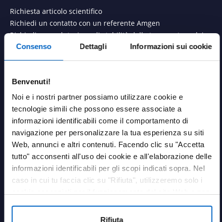
Richiesta articolo scientifico
Richiedi un contatto con un referente Amgen
Richiedi una valutazione di stabilità della temperatura dei
farmaci Amgen
Consenso
Dettagli
Informazioni sui cookie
AREA PERSONALE
Benvenuti!
Login
Noi e i nostri partner possiamo utilizzare cookie e
tecnologie simili che possono essere associate a
LINK UTILI
informazioni identificabili come il comportamento di
Contatti
navigazione per personalizzare la tua esperienza su siti
Termini e condizioni
Web, annunci e altri contenuti. Facendo clic su "Accetta
Privacy Policy
tutto" acconsenti all'uso dei cookie e all'elaborazione delle
Cookies Policy
informazioni identificabili per gli scopi indicati sopra. Nel
Farmacovigilanza
caso in cui tu faccia clic su "Rifiuta", utilizzeremo solo i
Medical information
cookie essenziali per il funzionamento del sito Web e non
Qualità
sono in grado di ottimizzare e personalizzare il nostro sito
Dichiarazione sui cookie
Web. In qualsiasi momento, puoi visualizzare, modificare
Rifiuta