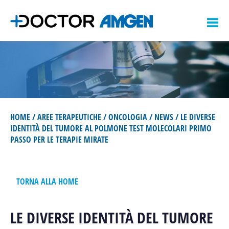
M
Z
e
o
n
AREE TERAPEUTICHE
e
u
PRODOTTI
ONCOLOGIA
k
e
EMATOLOGIA
FORMAZIONE
ONCOLOGIA
n
OSTEOPOROSI
EMATOLOGIA
SERVIZI
INIZIATIVE ECM
HOME
AREE TERAPEUTICHE
ONCOLOGIA
NEWS
LE DIVERSE
NEFROLOGIA
OSTEOPOROSI
INIZIATIVE NON ECM
PER IL PAZIENTE
IDENTITÀ DEL TUMORE AL POLMONE TEST MOLECOLARI PRIMO
CARDIOLOGIA
NEFROLOGIA
AMGEN LEARNING
PASSO PER LE TERAPIE MIRATE
AMGEN NETWORK
MALATTIE INFIAMMATORIE E
CARDIOLOGIA
CALENDARIO CONGRESSI
AUTOIMMUNI
ACCEDI
REGISTRATI
MALATTIE INFIAMMATORIE E
TORNA ALLA HOME
AUTOIMMUNI
LE DIVERSE IDENTITÀ DEL TUMORE