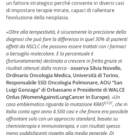
un fattore strategico perché consente in diversi casi
di impostare terapie mirate, capaci di rallentare
l’evoluzione della neoplasia.
«
Oltre alla tempestività, è sicuramente la precisione della
diagnosi che può fare la differenza in quel 30% di pazienti
affetti da NSCLC che possono essere trattati con i farmaci
a bersaglio molecolare. E la percentuale è
(fortunatamente) destinata a crescere in fretta grazie ai
risultati ottenuti dalla ricerca
-
osserva Silvia Novello,
Ordinario Oncologia Medica, Università di Torino,
Responsabile SSD Oncologia Polmonare, AOU “San
Luigi Gonzaga” di Orbassano e Presidente di WALCE
Onlus (WomenAgainstLungCancer in Europe)
. «Un
G12C
caso emblematico riguarda la mutazione KRAS
, che in
Italia conta ogni anno 4.500 casi e che finora era possibile
affrontare solo con un approccio standard, basato su
chemioterapia e immunoterapia, e con risultati spesso
meno soddisfacenti rispetto alla media generale. Di