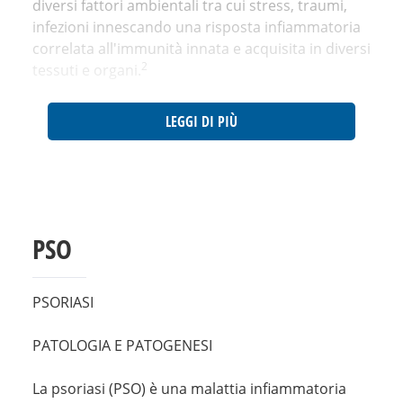
diversi fattori ambientali tra cui stress, traumi,
infezioni innescando una risposta infiammatoria
correlata all'immunità innata e acquisita in diversi
2
tessuti e organi.
LEGGI DI PIÙ
PSO
PSORIASI
PATOLOGIA E PATOGENESI
La psoriasi (PSO) è una malattia infiammatoria