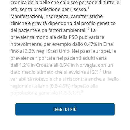
cronica della pelle che colpisce persone di tutte le
1
età, senza predilezione per il sesso.
Manifestazioni, insorgenza, caratteristiche
cliniche e gravità dipendono dal profilo genetico
2
del paziente e da fattori ambientali.
La
prevalenza mondiale della PSO può variare
notevolmente, per esempio dallo 0,47% in Cina
fino al 3,2% negli Stati Uniti. Nei paesi europei, la
prevalenza riportata nei pazienti adulti varia
dall'1,2% in Croazia all'8,5% in Norvegia, con un
2
dato medio stimato che si avvicina al 2%.
Una
variabilità notevole che si riscontra anche a livello
regionale italiano (0,8-4,5%) rispetto alla
3
popolazione generale (1,8-3,1%).
LEGGI DI PIÙ