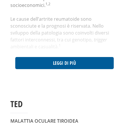
1,2
socioeconomici.
Le cause dell’artrite reumatoide sono
sconosciute e la prognosi è riservata. Nello
sviluppo della patologia sono coinvolti diversi
fattori interconnessi, tra cui genotipo,
trigger
1
ambientali e casualità.
LEGGI DI PIÙ
TED
MALATTIA OCULARE TIROIDEA