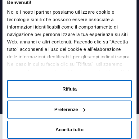
Benvenuti!
AREA PERSONALE
Noi e i nostri partner possiamo utilizzare cookie e
tecnologie simili che possono essere associate a
Login
informazioni identificabili come il comportamento di
navigazione per personalizzare la tua esperienza su siti
LINK UTILI
Web, annunci e altri contenuti. Facendo clic su "Accetta
Contatti
tutto" acconsenti all'uso dei cookie e all'elaborazione
Termini e condizioni
delle informazioni identificabili per gli scopi indicati sopra.
Privacy Policy
Nel caso in cui tu faccia clic su "Rifiuta", utilizzeremo
Cookies Policy
solo i cookie essenziali per il funzionamento del sito Web
Farmacovigilanza
e non sono in grado di ottimizzare e personalizzare il
Medical information
nostro sito Web. In qualsiasi momento, puoi visualizzare,
Rifiuta
Qualità
modificare o revocare il tuo consenso facendo clic su
Dichiarazione sui cookie
"Preferenze cookie" nel piè di pagina di ogni pagina.
Preferenze
© 2018, 2025 - Amgen Inc. Tutti i diritti sono riservati. Amgen S.r.l. a socio
unico, Via L. Battistotti Sassi 11 – 20133 Milano (Italia).
Accetta tutto
Partita IVA e Codice Fiscale 10051170156 – sottoposta alla Direzione ed al
coordinamento di Amgen Inc. ai sensi dell’art. 2497 Codice Civile