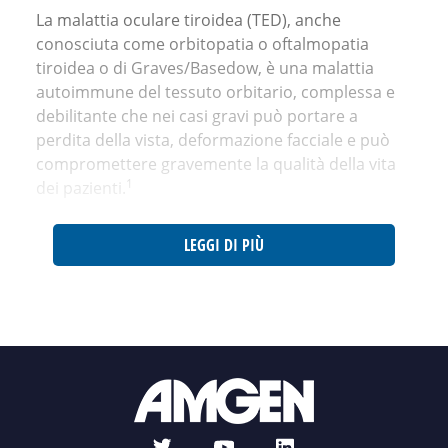
La malattia oculare tiroidea (TED), anche
conosciuta come orbitopatia o oftalmopatia
tiroidea o di Graves/Basedow, è una malattia
autoimmune del tessuto orbitario, complessa e
debilitante che nei casi gravi può portare a
perdita della vista, deformazione facciale e può
compromettere gravemente la qualità della vita
1
dei pazienti.
LEGGI DI PIÙ