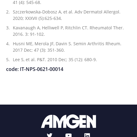
41 (4): 545-68.
Szczerkowska-Dobosz A, et al. Adv Dermatol Allergol.
2020; XXXVII (5):625-634.
Kavanaugh A, Helliwell P, Ritchlin CT. Rheumatol Ther.
2016. 3: 91-102.
Husni ME, Merola JF, Davin S. Semin Arthritis Rheum.
2017 Dec; 47 (3): 351-360.
Lee S, et al. P&T. 2010 Dec; 35 (12): 680-9.
code: IT-NPS-0621-00014
t
l
y