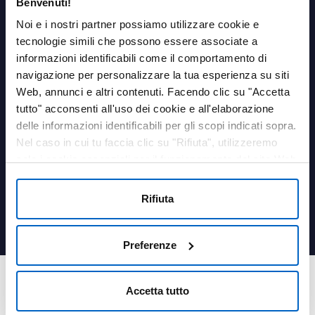
Benvenuti!
AREA PERSONALE
Noi e i nostri partner possiamo utilizzare cookie e
tecnologie simili che possono essere associate a
Login
informazioni identificabili come il comportamento di
navigazione per personalizzare la tua esperienza su siti
LINK UTILI
Web, annunci e altri contenuti. Facendo clic su "Accetta
Contatti
tutto" acconsenti all'uso dei cookie e all'elaborazione
Termini e condizioni
delle informazioni identificabili per gli scopi indicati sopra.
Privacy Policy
Nel caso in cui tu faccia clic su "Rifiuta", utilizzeremo
Cookies Policy
solo i cookie essenziali per il funzionamento del sito Web
Farmacovigilanza
e non sono in grado di ottimizzare e personalizzare il
Medical information
nostro sito Web. In qualsiasi momento, puoi visualizzare,
Rifiuta
Qualità
modificare o revocare il tuo consenso facendo clic su
Dichiarazione sui cookie
"Preferenze cookie" nel piè di pagina di ogni pagina.
Preferenze
© 2018, 2025 - Amgen Inc. Tutti i diritti sono riservati. Amgen S.r.l. a socio
unico, Via L. Battistotti Sassi 11 – 20133 Milano (Italia).
Accetta tutto
Partita IVA e Codice Fiscale 10051170156 – sottoposta alla Direzione ed al
coordinamento di Amgen Inc. ai sensi dell’art. 2497 Codice Civile