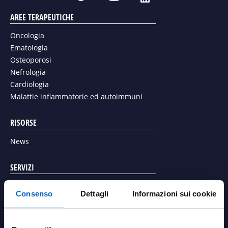
w
i
o
AREE TERAPEUTICHE
i
n
u
t
k
Oncologia
t
t
e
Ematologia
u
e
d
Osteoporosi
b
r
i
Nefrologia
e
n
Cardiologia
Malattie infiammatorie ed autoimmuni
RISORSE
News
SERVIZI
Richiesta articolo scientifico
Consenso
Dettagli
Informazioni sui cookie
Richiedi un contatto con un referente Amgen
Richiedi una valutazione di stabilità della temperatura dei
farmaci Amgen