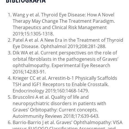
6
valutazione clinica dei segni e sintomi oculari.
La TED
2
autoanticorpi attivano il TSHR4 e l’IGF-1R
e
della malattia. Le attività più frequentemente
Retrazione della
viene classificata in base alla severità, secondo il
Proptosi
l’interazione mediata dalla beta-arrestina crea un
soggette a limitazioni sono la lettura, la guida, la vita
palpebra
Wang y et al. Thyroid Eye Disease: How A Novel
metodo raccomandato dall’EUGOGO, distinguendo
complesso di segnalazione recettoriale che stimola i
7
sociale e lavorativa.
Therapy May Change The Treatment Paradigm.
malattia lieve, moderata-severa e pericolosa per la
4
fibroblasti orbitari.
I fibroblasti orbitari attivati
Therapeutics and Clinical Risk Management
11
vista.
proliferano, producono mediatori infiammatori e
Attività più frequentemente limitate
2019;15:1305-1318.
mostrano una notevole capacità di sintesi della
Patel A et al. A New Era in the Treatment of Thyroid
La malattia lieve ha un impatto minimo sulla vita
7
dalla TED
3
matrice extracellulare (soprattutto ialuronato).
Eye Disease. Ophthalmol 2019;208:281-288.
quotidiana, insufficiente a giustificare trattamenti
Possono differenziarsi in adipociti e miofibroblasti
Dik WA et al. Current perspectives on the role of
immunosoppressivi o chirurgici. La malattia
orbital fibroblasts in the pathogenesis of Graves’
con la progressione della malattia contribuendo così
moderata-severa non è pericolosa per la vista ma ha
ophthalmopathy. Experimental Eye Research
6
all’espansione o rimodellamento dei tessuti e alla
Segni, sintomi e cause correlate
un impatto significativo sulla vita quotidiana, tale da
2016;142:83-91.
3
fibrosi.
L’aumento del volume dei tessuti orbitari
giustificare i rischi associati a un intervento medico o
Krieger CC et al. Arrestin-b-1 Physically Scaffolds
all’interno dell’orbita ossea, che è uno spazio rigido e
Esposizione oculare
chirurgico e la malattia pericolosa per la vista
TSH and IGF1 Receptors to Enable Crosstalk.
limitato determina la comparsa di manifestazioni
Endocrinology 2019;160:1468-1479.
riguarda i pazienti con neuropatia ottica distiroidea
3
cliniche.
Guidare
Lavorare
Leggere
Bruscolini A et al. Quality of life and
Socializzare
e/o compromissione corneale e/o sublussazione del
neuropsychiatric disorders in patients with
11
globo oculare.
Guarda il meccanismo fisiopatologico
28
Graves’ Orbitopathy: Current concepts.
16
45
23
Autoimmunity Reviews 2018;17:639-643.
CLASSIFICAZIONE DELLA TED
Secchezza
della TED
Barrio-Barrio J et al. Graves’ Ophthalmopathy: VISA
e
Visione
versus EUGOGO Classification,Assessment, and