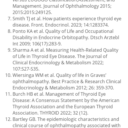
SECONDO SEVERITÀ
%
%
%
%
Iper-
Fotofobia
sensazione
Management. Journal of Ophthalmology 2015;
offuscata
lacrimazione
di sabbia
2015:2015:249125.
negli occhi
Documento di Consenso ATA-ETA sulla
Smith TJ et al. How patients experience thyroid eye
disease. Front. Endocrinol. 2023; 14:1283374.
11
TED
Ponto KA et al. Quality of Life and Occupational
Disability in Endocrine Orbitopathy. Dtsch Arztebl
Play
Infiammazione e congestione dei tessuti molli
Int 2009; 106(17):283-9.
periorbitari
Sharma A et al. Measuring Health-Related Quality
of Life in Thyroid Eye Disease. The Journal of
Inoltre, molti pazienti soffrono di un significativo
Video
Clinical Endocrinology & Metabolism 2022;
stress emotivo8 che può includere ansia e
107:S27-S35.
9
depressione
Wiersinga WM et al. Quality of life in Graves’
ophthalmopathy. Best Practice & Research Clinical
Sensazione di
Endocrinology & Metabolism 2012; 26: 359-370.
Rossore
Gonfiore delle
pressione
Burch HB et al. Management of Thyroid Eye
Descrizione del video
Trascrizione
congiuntivale
palpebre
retrooculare
Disease: A Consensus Statement by the American
Thyroid Association and the European Thyroid
Fisiopatologia della TED
Association. THYROID 2022; 32 (12).
Pazienti che
Bartley GB. The epidemiologic characteristics and
Coinvolgimento dei muscoli extraoculari
clinical course of ophthalmopathy associated with