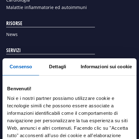
Malattie infiammatorie ed autoimmuni
RISORSE
News
SERVIZI
Riduzione
Riduzione
Perdita del
Richiesta articolo scientifico
temporanea
permanente
Consenso
Dettagli
Informazioni sui cookie
lavoro o
Richiedi un contatto con un referente Amgen
della capacità
Richiedi una valutazione di stabilità della temperatura dei
della capacità
pensionamento
farmaci Amgen
Malattia non pericolosa per la vista ma con un
10
lavorativa
Benvenuti!
10
lavorativa
10
impatto significativo sulla vita quotidiana, tale da
anticipato
AREA PERSONALE
Noi e i nostri partner possiamo utilizzare cookie e
giustificare i rischi associati a un intervento medico
21
tecnologie simili che possono essere associate a
6
o chirurgico.
Login
8
informazioni identificabili come il comportamento di
navigazione per personalizzare la tua esperienza su siti
%
LINK UTILI
%
Web, annunci e altri contenuti. Facendo clic su "Accetta
Generalmente presentano uno o più dei seguenti
%
Contatti
tutto" acconsenti all'uso dei cookie e all'elaborazione
segni