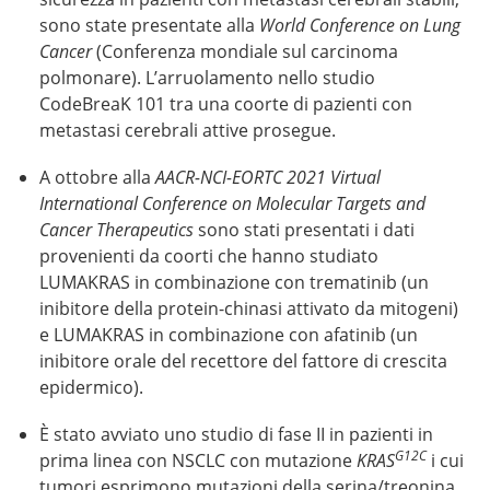
sono state presentate alla
World Conference on Lung
Cancer
(Conferenza mondiale sul carcinoma
polmonare). L’arruolamento nello studio
CodeBreaK 101 tra una coorte di pazienti con
metastasi cerebrali attive prosegue.
A ottobre alla
AACR-NCI-EORTC 2021 Virtual
International Conference on Molecular Targets and
Cancer Therapeutics
sono stati presentati i dati
provenienti da coorti che hanno studiato
LUMAKRAS in combinazione con trematinib (un
inibitore della protein-chinasi attivato da mitogeni)
e LUMAKRAS in combinazione con afatinib (un
inibitore orale del recettore del fattore di crescita
epidermico).
È stato avviato uno studio di fase II in pazienti in
G12C
prima linea con NSCLC con mutazione
KRAS
i cui
tumori esprimono mutazioni della serina/treonina