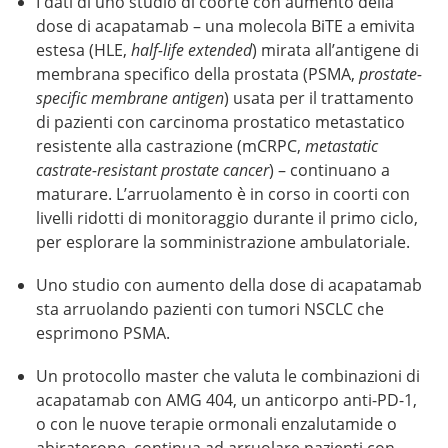
I dati di uno studio di coorte con aumento della
dose di acapatamab – una molecola BiTE a emivita
estesa (HLE,
half-life extended
) mirata all’antigene di
membrana specifico della prostata (PSMA,
prostate-
specific membrane antigen
) usata per il trattamento
di pazienti con carcinoma prostatico metastatico
resistente alla castrazione (mCRPC,
metastatic
castrate-resistant prostate cancer
) – continuano a
maturare. L’arruolamento è in corso in coorti con
livelli ridotti di monitoraggio durante il primo ciclo,
per esplorare la somministrazione ambulatoriale.
Uno studio con aumento della dose di acapatamab
sta arruolando pazienti con tumori NSCLC che
esprimono PSMA.
Un protocollo master che valuta le combinazioni di
acapatamab con AMG 404, un anticorpo anti-PD-1,
o con le nuove terapie ormonali enzalutamide o