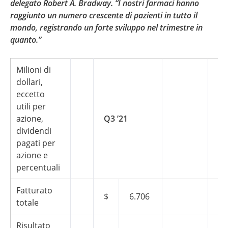
delegato Robert A. Bradway. “I nostri farmaci hanno
raggiunto un numero crescente di pazienti in tutto il
mondo, registrando un forte sviluppo nel trimestre in
quanto.”
Milioni di
dollari,
eccetto
utili per
azione,
Q3 ’21
Q3
dividendi
pagati per
azione e
percentuali
Fatturato
$
6.706
$
totale
Risultato