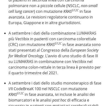
di pazienti in seconda linea con carcinoma
polmonare non a piccole cellule (NSCLC,
non-small
G12C
cell lung cancer
) con mutazione
KRAS
in fase
avanzata. Le revisioni regolatorie continuano in
Europa, Giappone e in altre giurisdizioni.
A settembre i dati della combinazione LUMAKRAS
più Vectibix in pazienti con carcinoma colorettale
G12C
(CRC) con mutazione
KRAS
in fase avanzata sono
stati presentati al Congresso della
European Society
for Medical Oncology
. L’avvio di uno studio di fase III
su LUMAKRAS in combinazione con Vectibix nel
carcinoma colon-rettale in terza linea è previsto per
il quarto trimestre del 2021.
A settembre i dati dello studio monoterapico di fase
I/II CodeBreaK 100 nel NSCLC con mutazione
G12C
KRAS
in fase avanzata, ivi incluse le analisi dei
biomarcatori e le analisi
post hoc
di efficacia e
sicurezza in pazienti con metastasi cerebrali stabili,