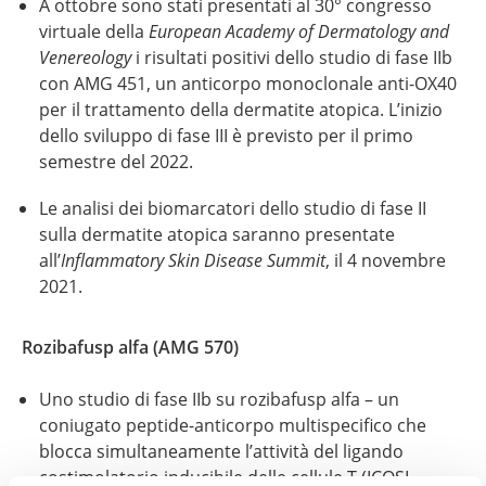
A ottobre sono stati presentati al 30° congresso
virtuale della
European Academy of Dermatology and
Venereology
i risultati positivi dello studio di fase IIb
con AMG 451, un anticorpo monoclonale
anti-OX40
per il trattamento della dermatite atopica. L’inizio
dello sviluppo di fase III è previsto per il primo
semestre del 2022.
Le analisi dei biomarcatori dello studio di fase II
sulla dermatite atopica saranno presentate
all’
Inflammatory
Skin Disease Summit
, il 4 novembre
2021.
Rozibafusp alfa (AMG 570)
Uno studio di fase IIb su rozibafusp alfa – un
coniugato peptide-anticorpo multispecifico che
blocca simultaneamente l’attività del ligando
costimolatorio inducibile delle cellule T (ICOSL,