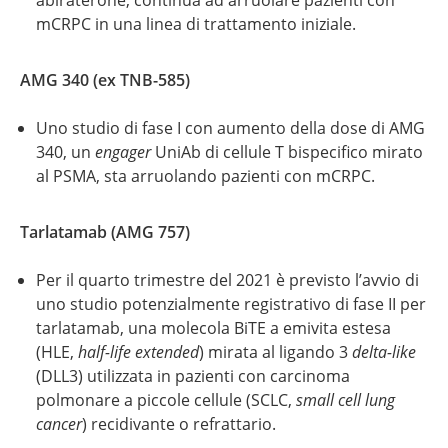
abiraterone, continua ad arruolare pazienti con
mCRPC in una linea di trattamento iniziale.
AMG 340 (ex TNB-585)
Uno studio di fase I con aumento della dose di AMG
340, un
engager
UniAb di cellule T bispecifico mirato
al PSMA, sta arruolando pazienti con mCRPC.
Tarlatamab (AMG 757)
Per il quarto trimestre del 2021 è previsto l’avvio di
uno studio potenzialmente registrativo di fase II per
tarlatamab, una molecola BiTE a emivita estesa
(HLE,
half-life extended
) mirata al ligando
3
delta-like
(DLL3) utilizzata in pazienti con carcinoma
polmonare a piccole cellule (SCLC,
small cell lung
cancer
) recidivante o refrattario.