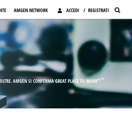
M
ENTE
AMGEN NETWORK
ACCEDI
REGISTRATI
Z
e
o
n
e
u
k
e
n
IN
®
 OLTRE. AMGEN SI CONFERMA GREAT PLACE TO WORK