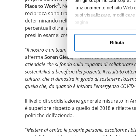
per gli scopi indicati sopra. N
®
Place to Work
.
Nell’indagine condotta da GPtW It
funzionamento del sito Web e 
reciproca sono tra le qualità che maggiormente 
puoi visualizzare, modificare
determinando nella popolazione aziendale un
li
pagina.
percentuali oltre la media delle migliori aziende 
presi in esame: credibilità, rispetto, correttezza,
Rifiuta
“
Il nostro è un team molto affiatato, che fa leva su u
afferma
Soren Giese, Presidente e Amministrato
aziendale che si fonda sulla capacità di collaborare c
sostenibilità a beneficio dei pazienti. Il risultato ot
cultura, che si dimostra in grado di sostenere l’azi
quella che, da quando è iniziata l’emergenza COVID-
Il livello di soddisfazione generale misurato in 
è superiore rispetto a quello del 2018 e riflett
politiche dell’azienda.
“
Mettere al centro le proprie persone, ascoltarne i bi