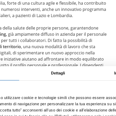
ia, forte di una cultura agile e flessibile, ha contribuito
 i numerosi interventi, anche un innovativo programma
lieri, a pazienti di Lazio e Lombardia.
la della salute delle proprie persone, garantendone
ing,
già ampiamente diffuso in azienda per il personale
r tutti i collaboratori. Di fatto la possibilità di
i territorio
, una nuova modalità di lavoro che sta
gitali, di sperimentare un nuovo approccio nella
re iniziative aiutano ad affrontare in modo equilibrato
tto il profilo personale e professionale. I dipendenti
nto ad una
app di fitness
, una piattaforma di podcast
Dettagli
la nutrizione, e alla gestione dello stress, ed è stato
 da uno psicologo, punto di ascolto in grado di offrire
mo utilizzare cookie e tecnologie simili che possono essere assoc
n campo da Amgen Italia in un contesto dalle
tamento di navigazione per personalizzare la tua esperienza su sit
 l’azienda attribuisce da sempre alle relazioni con le
cetta tutto" acconsenti all'uso dei cookie e all'elaborazione delle 
anno è valsa all’azienda il riconoscimento di
Great