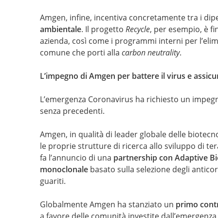
Amgen, infine, incentiva concretamente tra i dipe
ambientale
. Il progetto
Recycle
, per esempio, è fi
azienda, così come i programmi interni per l’elim
comune che porti alla
carbon neutrality
.
L’impegno di Amgen per battere il virus e assic
L’emergenza Coronavirus ha richiesto un impegn
senza precedenti.
Amgen, in qualità di leader globale delle biote
le proprie strutture di ricerca allo sviluppo di te
fa l’annuncio di una
partnership con Adaptive Bi
monoclonale
basato sulla selezione degli anticor
guariti.
Globalmente Amgen ha stanziato un
primo contr
a favore delle comunità investite dall’emergenza c