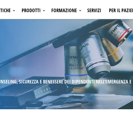
TICHE
PRODOTTI
FORMAZIONE
SERVIZI
PER IL PAZI
ONCOLOGIA
INIZIATIVE ECM
A
EMATOLOGIA
INIZIATIVE NON ECM
SI
OSTEOPOROSI
AMGEN LEARNING
A
NEFROLOGIA
CALENDARIO CONGRESSI
A
CARDIOLOGIA
NFIAMMATORIE E
MALATTIE INFIAMMATORIE E
NI
AUTOIMMUNI
SELING, SICUREZZA E BENESSERE DEI DIPENDENTI NELL’EMERGENZA E