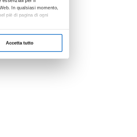
 essenziali per il
o Web. In qualsiasi momento,
l piè di pagina di ogni
Accetta tutto