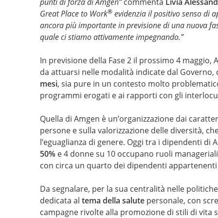
punti di forza di Amgen”
commenta
Livia Alessand
®
Great Place to Work
evidenzia il positivo senso di 
ancora più importante in previsione di una nuova fas
quale ci stiamo attivamente impegnando.”
In previsione della Fase 2 il prossimo 4 maggio, 
da attuarsi nelle modalità indicate dal Governo, 
mesi
, sia pure in un contesto molto problematico,
programmi erogati e ai rapporti con gli interlocutor
Quella di Amgen è un’organizzazione dai caratteri 
persone e sulla valorizzazione delle diversità, ch
l’eguaglianza di genere. Oggi tra i dipendenti di 
50%
e 4 donne su 10 occupano ruoli manageriali. 
con circa un quarto dei dipendenti appartenenti 
Da segnalare, per la sua centralità nelle politich
dedicata al
tema della salute
personale, con scree
campagne rivolte alla promozione di stili di vita s