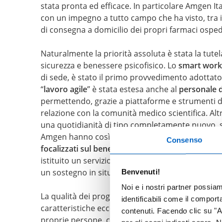
stata pronta ed efficace. In particolare Amgen Ital
con un impegno a tutto campo che ha visto, tra
di consegna a domicilio dei propri farmaci ospeda
Naturalmente la priorità assoluta è stata la tute
sicurezza e benessere psicofisico. Lo
smart work
di sede, è stato il primo provvedimento adottato pe
“
lavoro agile
” è stata estesa anche al
personale d
permettendo, grazie a piattaforme e strumenti di
relazione con la comunità medico scientifica. Alt
una quotidianità di tipo completamente nuovo, so
Amgen hanno così a disposizione un abboname
Consenso
focalizzati sul benessere
, dedicati per esempio al
istituito un servizio di
counseling via web
gestito
Benvenuti!
un sostegno in situazioni di disagio.
Noi e i nostri partner possia
La qualità dei progetti e delle iniziative messe i
identificabili come il compor
caratteristiche eccezionali conferma il valore che
contenuti. Facendo clic su "Ac
proprie persone, caratteristica che anche quest’