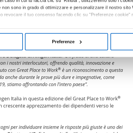
el caso in cui tu faccia clic su "Rifiuta", utilizzeremo solo i cookie
alia per la sua valutazione, orgoglio e fiducia
non sono in grado di ottimizzare e personalizzare il nostro sit
caratterizzano il rapporto dei dipendenti con Amgen,
 o revocare il tuo consenso facendo clic su "Preferenze cookie" ne
vello di soddisfazione pari al 93%
, ben 10 punti
italiane. È un gradimento che riguarda tutti gli aspetti
 orgoglio e spirito di squadra.
Preferenze
na forte motivazione e sulla condivisione di valori comuni”
re Delegato di Amgen Italia
.
“È il frutto di una cultura
on i nostri interlocutori, offrendo qualità, innovazione e
®
tenuto con Great Place to Work
è un riconoscimento a questa
enda anche durante le prove più dure e impegnative, come
19, stiamo affrontando con l’intero paese”.
®
Amgen Italia in questa edizione del Great Place to Work
e un crescente apprezzamento dei dipendenti verso le
sogni per individuare insieme le risposte più giuste è uno dei