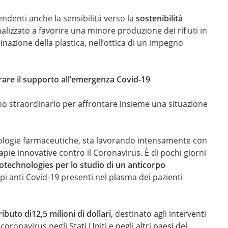
ndenti anche la sensibilità verso la
sostenibilità
nalizzato a favorire una minore produzione dei rifiuti in
inazione della plastica, nell’ottica di un impegno
urare il supporto all’emergenza
Covid-19
o straordinario per affrontare insieme una situazione
cnologie farmaceutiche, sta lavorando intensamente con
rapie innovative contro il Coronavirus. È di pochi giorni
otechnologies per lo studio di un anticorpo
pi anti Covid-19 presenti nel plasma dei pazienti
ibuto di
12,5 milioni di dollari
, destinato agli interventi
oronavirus negli Stati Uniti e negli altri paesi del