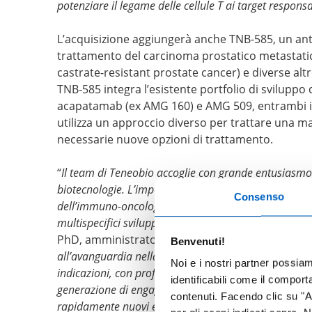
potenziare il legame delle cellule T ai target responsa
L’acquisizione aggiungerà anche TNB-585, un antico
trattamento del carcinoma prostatico metastatic
castrate-resistant prostate cancer) e diverse altr
TNB-585 integra l’esistente portfolio di sviluppo
acapatamab (ex AMG 160) e AMG 509, entrambi in 
utilizza un approccio diverso per trattare una m
necessarie nuove opzioni di trattamento.
“
Il team di Teneobio accoglie con grande entusiasmo l
biotecnologie. L’impegno nella Ricerca e Sviluppo di 
Consenso
dell’immuno-oncologia sono ideali per applicare e far 
multispecifici sviluppati da Teneobio, al fine di reali
PhD, amministratore delegato di Teneobio. “
Negl
Benvenuti!
all’avanguardia nella realizzazione di terapie differ
Noi e i nostri partner possia
indicazioni, con profili di sicurezza, efficacia e far
identificabili come il compor
generazione di engager di cellule T. Insieme, condiv
contenuti. Facendo clic su "Ac
rapidamente nuovi e significativi anticorpi multispeci