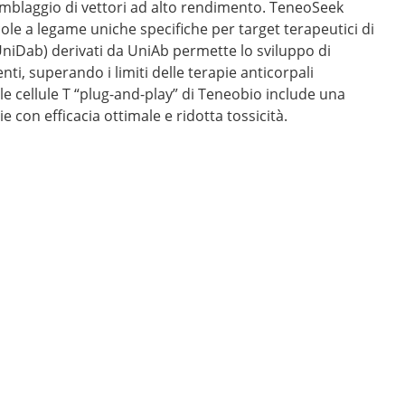
emblaggio di vettori ad alto rendimento. TeneoSeek
le a legame uniche specifiche per target terapeutici di
UniDab) derivati ​​da UniAb permette lo sviluppo di
nti, superando i limiti delle terapie anticorpali
e cellule T “plug-and-play” di Teneobio include una
ie con efficacia ottimale e ridotta tossicità.