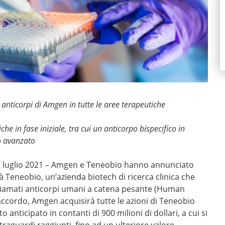
 anticorpi di Amgen in tutte le aree terapeutiche
che in fase iniziale, tra cui un anticorpo bispecifico in
co avanzato
 luglio 2021 – Amgen e Teneobio hanno annunciato
 Teneobio, un’azienda biotech di ricerca clinica che
chiamati anticorpi umani a catena pesante (Human
accordo, Amgen acquisirà tutte le azioni di Teneobio
anticipato in contanti di 900 milioni di dollari, a cui si
traguardi raggiunti, fino ad un ulteriore valore