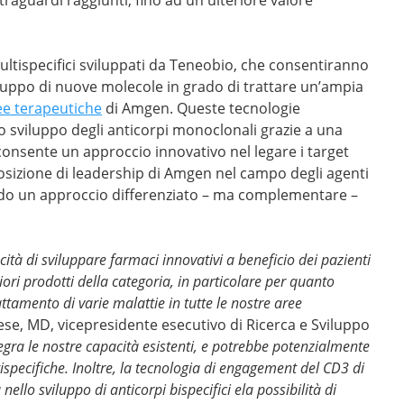
 multispecifici sviluppati da Teneobio, che consentiranno
viluppo di nuove molecole in grado di trattare un’ampia
ee terapeutiche
di Amgen. Queste tecnologie
 sviluppo degli anticorpi monoclonali grazie a una
consente un approccio innovativo nel legare i target
osizione di leadership di Amgen nel campo degli agenti
rnendo un approccio differenziato – ma complementare –
ità di sviluppare farmaci innovativi a beneficio dei pazienti
iori prodotti della categoria, in particolare per quanto
rattamento di varie malattie in tutte le nostre aree
ese, MD, vicepresidente esecutivo di Ricerca e Sviluppo
egra le nostre capacità esistenti, e potrebbe potenzialmente
tispecifiche. Inoltre, la tecnologia di engagement del CD3 di
ello sviluppo di anticorpi bispecifici ela possibilità di