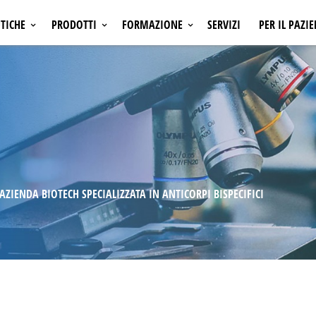
TICHE
PRODOTTI
FORMAZIONE
SERVIZI
PER IL PAZI
ONCOLOGIA
INIZIATIVE ECM
A
EMATOLOGIA
INIZIATIVE NON ECM
SI
OSTEOPOROSI
AMGEN LEARNING
A
NEFROLOGIA
CALENDARIO CONGRESSI
A
CARDIOLOGIA
NFIAMMATORIE E
MALATTIE INFIAMMATORIE E
NI
AUTOIMMUNI
ZIENDA BIOTECH SPECIALIZZATA IN ANTICORPI BISPECIFICI