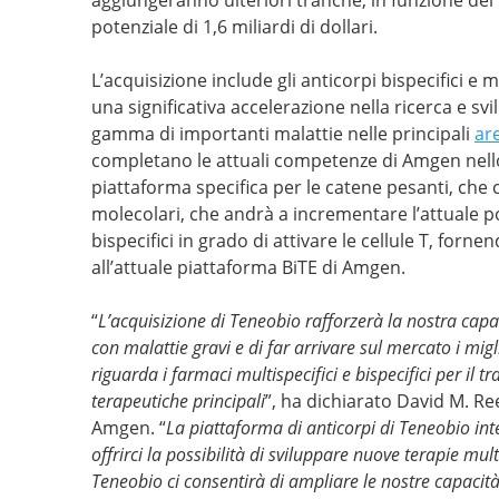
potenziale di 1,6 miliardi di dollari.
L’acquisizione include gli anticorpi bispecifici e
una significativa accelerazione nella ricerca e s
gamma di importanti malattie nelle principali
ar
completano le attuali competenze di Amgen nello
piattaforma specifica per le catene pesanti, che 
molecolari, che andrà a incrementare l’attuale p
bispecifici in grado di attivare le cellule T, fo
all’attuale piattaforma BiTE di Amgen.
“
L’acquisizione di Teneobio rafforzerà la nostra capac
con malattie gravi e di far arrivare sul mercato i migl
riguarda i farmaci multispecifici e bispecifici per il t
terapeutiche principali
”, ha dichiarato David M. Re
Amgen. “
La piattaforma di anticorpi di Teneobio int
offrirci la possibilità di sviluppare nuove terapie mul
Teneobio ci consentirà di ampliare le nostre capacità n