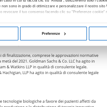
el caso in cui tu faccia clic su "Rifiuta", utilizzeremo solo i cookie
non sono in grado di ottimizzare e personalizzare il nostro sit
 o revocare il tuo consenso facendo clic su "Preferenze cookie" ne
to di acquisire TeneoOne (un’affiliata di Teneobio), che
per il trattamento del mieloma multiplo recidivante o
one, comprese le condizioni per la finalizzazione, sono
quisizione da parte di Amgen, tre affiliate di Teneobio
Preferenze
 Teneobio: TeneoTwo (anti-CD19/CD3), TeneoFour
ti-HBV/CD3).
ni di finalizzazione, comprese le approvazioni normative
da metà del 2021. Goldman Sachs & Co. LLC ha agito in
am & Watkins LLP in qualità di consulente legale.
Hachigian, LLP ha agito in qualità di consulente legale
 tecnologie biologiche a favore dei pazienti affetti da
la produzione e la distribuzione di terapie innovative.