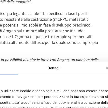
bili delle malattie
”.
rpo legante cellule T bispecifico in fase I per il
o resistente alla castrazione (mCRPC, metastatic
e potenziali molecole in fase di sviluppo preclinico.
 di Amgen sul tumore alla prostata, che include
fase I. Ognuna di queste tre terapie sperimentali
alattia altamente diffusa, per la quale sono sempre più
a possibilità di unire le forze con Amgen, un pioniere delle
Amgen e la sua vasta esperienza clinica nell’area
Dettagli
progredire le tecnologie differenziate e gli anticorpi
zzare farmaci trasformativi
”, ha affermato Roland Buelow,
i ultimi cinque anni Teneobio ha sviluppato competenze
enziate multispecifiche e bispecifiche per numerose
mo utilizzare cookie e tecnologie simili che possono essere assoc
macocinetica potenzialmente migliori rispetto alla prima
tamento di navigazione per personalizzare la tua esperienza su sit
idiamo un impegno mirato a scoprire, sviluppare e offrire
cetta tutto" acconsenti all'uso dei cookie e all'elaborazione delle 
fici modificanti la malattia ai pazienti che ne hanno