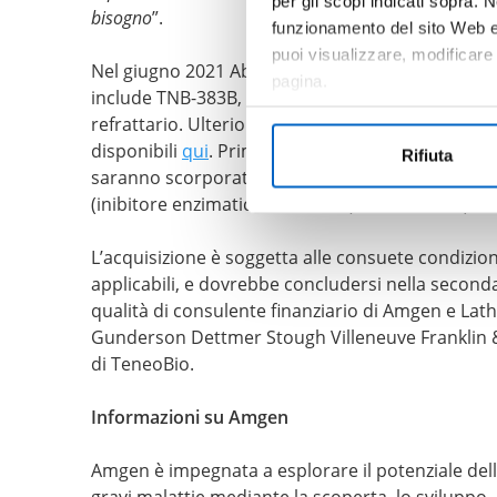
per gli scopi indicati sopra. N
bisogno
”.
funzionamento del sito Web e 
puoi visualizzare, modificare
Nel giugno 2021 AbbVie ha esercitato il suo dirit
pagina.
include TNB-383B, un anti-CD3/BCMA bispecifico 
refrattario. Ulteriori dettagli su questa transazi
disponibili
qui
. Prima della finalizzazione dell’ac
Rifiuta
saranno scorporate tra gli attuali azionisti di
(inibitore enzimatico anti-CD38) e TeneoTen (an
L’acquisizione è soggetta alle consuete condizio
applicabili, e dovrebbe concludersi nella secon
qualità di consulente finanziario di Amgen e Lath
Gunderson Dettmer Stough Villeneuve Franklin & 
di TeneoBio.
Informazioni su Amgen
Amgen è impegnata a esplorare il potenziale delle
gravi malattie mediante la scoperta, lo sviluppo, 